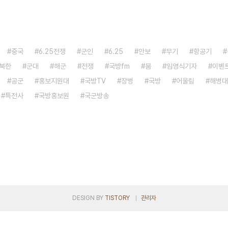
중국
6.25전쟁
군인
6.25
안보
무기
항공기
북한
군대
해군
전쟁
국방fm
붐
임영식기자
이벤
공군
홍보지원대
국방TV
장병
국방
어울림
해병대
특전사
국방홍보원
국군방송
DESIGN BY
TISTORY
관리자