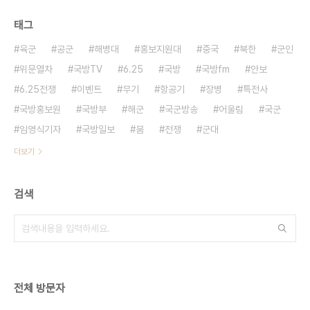
태그
육군
공군
해병대
홍보지원대
중국
북한
군인
위문열차
국방TV
6.25
국방
국방fm
안보
6.25전쟁
이벤트
무기
항공기
장병
특전사
국방홍보원
국방부
해군
국군방송
어울림
국군
임영식기자
국방일보
붐
전쟁
군대
더보기
검색
전체 방문자