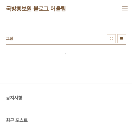
본문 바로가기
국방홍보원 블로그 어울림
그림
1
공지사항
최근 포스트