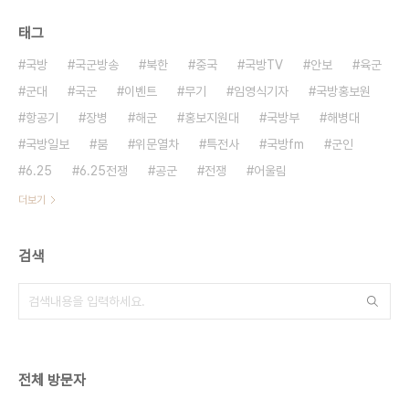
태그
국방
국군방송
북한
중국
국방TV
안보
육군
군대
국군
이벤트
무기
임영식기자
국방홍보원
항공기
장병
해군
홍보지원대
국방부
해병대
국방일보
붐
위문열차
특전사
국방fm
군인
6.25
6.25전쟁
공군
전쟁
어울림
더보기
검색
전체 방문자