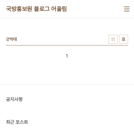
본문 바로가기
국방홍보원 블로그 어울림
군악대
1
공지사항
최근 포스트