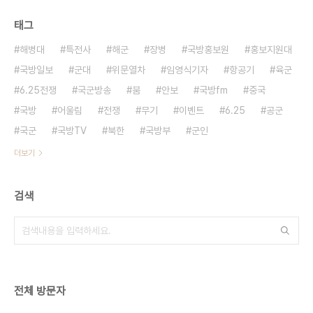
태그
해병대
특전사
해군
장병
국방홍보원
홍보지원대
국방일보
군대
위문열차
임영식기자
항공기
육군
6.25전쟁
국군방송
붐
안보
국방fm
중국
국방
어울림
전쟁
무기
이벤트
6.25
공군
국군
국방TV
북한
국방부
군인
더보기
검색
전체 방문자