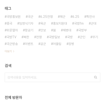
태그
국방홍보원
국군
6.25전쟁
해군
6.25
특전사
중국
임영식기자
육군
홍보지원대
국방fm
군대
위문열차
항공기
안보
붐
해병대
국방부
국방TV
북한
전쟁
국방일보
국방
군인
무기
국군방송
이벤트
공군
어울림
장병
더보기
검색
전체 방문자