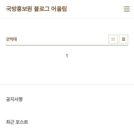
본문 바로가기
국방홍보원 블로그 어울림
군악대
1
공지사항
최근 포스트