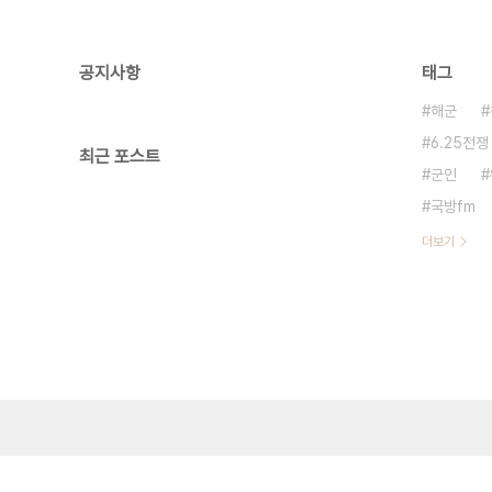
공지사항
태그
해군
6.25전쟁
최근 포스트
군인
국방fm
더보기