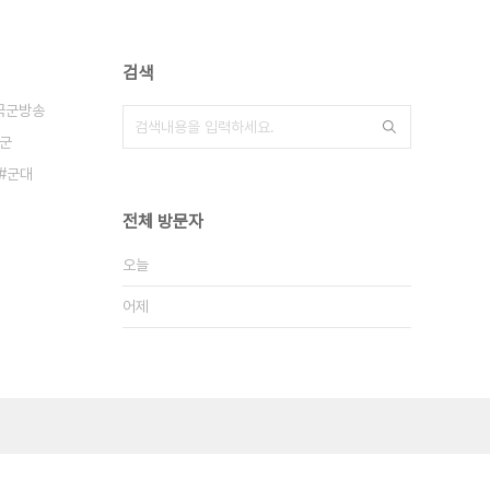
검색
국군방송
군
군대
전체 방문자
오늘
어제