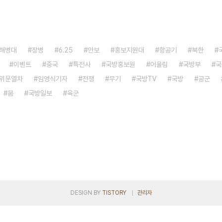
해병대
장병
6.25
안보
홍보지원대
항공기
북한
이벤트
중국
특전사
국방홍보원
어울림
국방부
국
위문열차
임영식기자
전쟁
무기
국방TV
국방
공군
붐
국방일보
육군
DESIGN BY
TISTORY
관리자