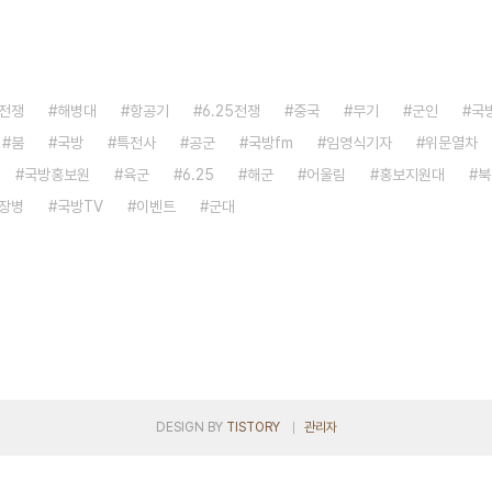
전쟁
해병대
항공기
6.25전쟁
중국
무기
군인
국
붐
국방
특전사
공군
국방fm
임영식기자
위문열차
국방홍보원
육군
6.25
해군
어울림
홍보지원대
북
장병
국방TV
이벤트
군대
DESIGN BY
TISTORY
관리자