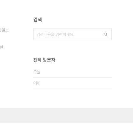
검색
방일보
한
전체 방문자
오늘
어제