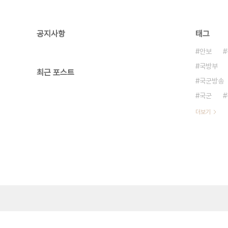
공지사항
태그
안보
국방부
최근 포스트
국군방송
국군
더보기