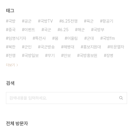
태그
국방
공군
국방TV
6.25전쟁
육군
항공기
중국
이벤트
국군
6.25
해군
국방부
임영식기자
특전사
붐
어울림
군대
국방fm
북한
군인
국군방송
해병대
홍보지원대
위문열차
전쟁
국방일보
무기
안보
국방홍보원
장병
더보기
검색
전체 방문자