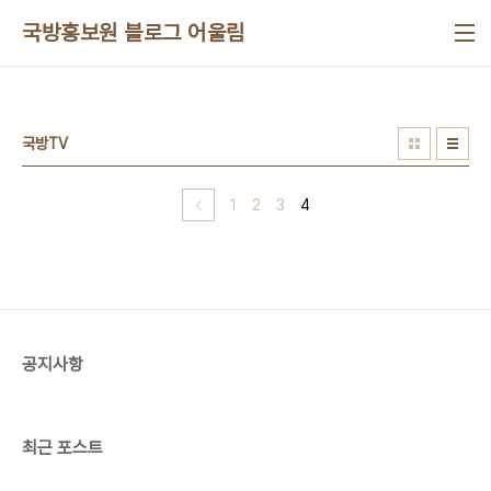
본문 바로가기
국방홍보원 블로그 어울림
국방TV
1
2
3
4
공지사항
최근 포스트