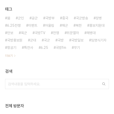
태그
붐
군인
공군
국방부
중국
국군방송
장병
6.25전쟁
이벤트
어울림
해군
북한
홍보지원대
안보
육군
국방TV
전쟁
위문열차
해병대
국방홍보원
군대
국군
국방
국방일보
임영식기자
항공기
특전사
6.25
국방fm
무기
더보기
검색
전체 방문자