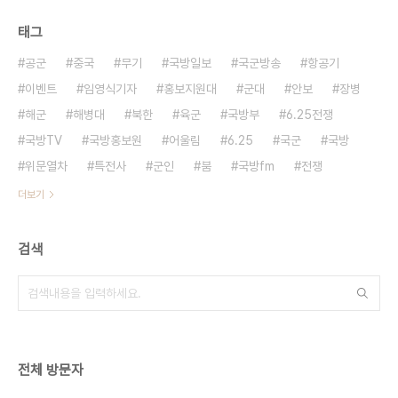
태그
공군
중국
무기
국방일보
국군방송
항공기
이벤트
임영식기자
홍보지원대
군대
안보
장병
해군
해병대
북한
육군
국방부
6.25전쟁
국방TV
국방홍보원
어울림
6.25
국군
국방
위문열차
특전사
군인
붐
국방fm
전쟁
더보기
검색
전체 방문자