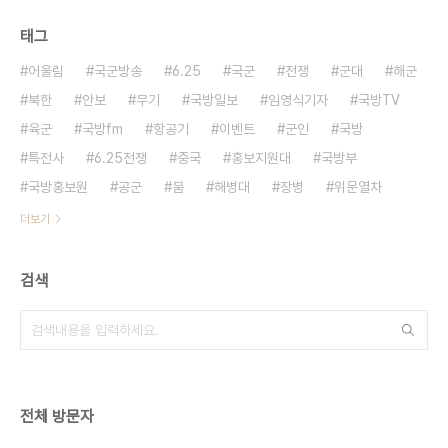
태그
어울림
국군방송
6.25
국군
전쟁
군대
해군
북한
안보
무기
국방일보
임영식기자
국방TV
육군
국방fm
항공기
이벤트
군인
국방
특전사
6.25전쟁
중국
홍보지원대
국방부
국방홍보원
공군
붐
해병대
장병
위문열차
더보기
검색
전체 방문자