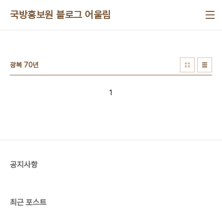
본문 바로가기
국방홍보원 블로그 어울림
광복 70년
1
공지사항
최근 포스트