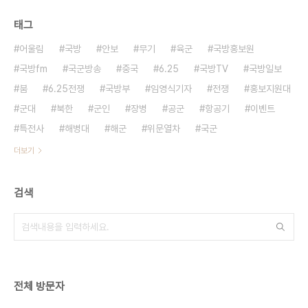
태그
어울림
국방
안보
무기
육군
국방홍보원
국방fm
국군방송
중국
6.25
국방TV
국방일보
붐
6.25전쟁
국방부
임영식기자
전쟁
홍보지원대
군대
북한
군인
장병
공군
항공기
이벤트
특전사
해병대
해군
위문열차
국군
더보기
검색
전체 방문자