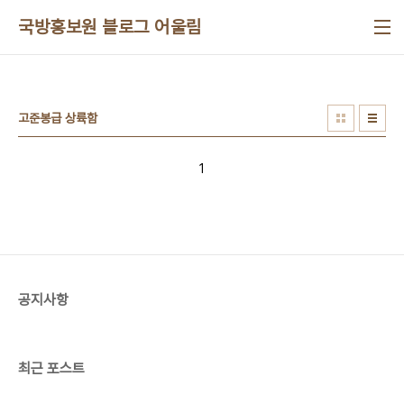
본문 바로가기
국방홍보원 블로그 어울림
고준봉급 상륙함
1
공지사항
최근 포스트