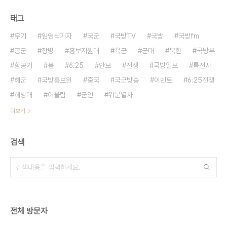
태그
무기
임영식기자
국군
국방TV
국방
국방fm
공군
장병
홍보지원대
육군
군대
북한
국방부
항공기
붐
6.25
안보
전쟁
국방일보
특전사
해군
국방홍보원
중국
국군방송
이벤트
6.25전쟁
해병대
어울림
군인
위문열차
더보기
검색
전체 방문자