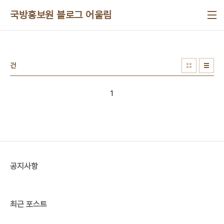
본문 바로가기
국방홍보원 블로그 어울림
건
1
공지사항
최근 포스트