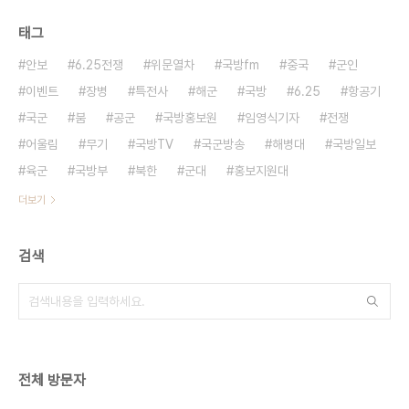
태그
안보
6.25전쟁
위문열차
국방fm
중국
군인
이벤트
장병
특전사
해군
국방
6.25
항공기
국군
붐
공군
국방홍보원
임영식기자
전쟁
어울림
무기
국방TV
국군방송
해병대
국방일보
육군
국방부
북한
군대
홍보지원대
더보기
검색
전체 방문자