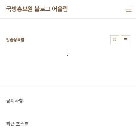
본문 바로가기
국방홍보원 블로그 어울림
강습상륙함
1
공지사항
최근 포스트