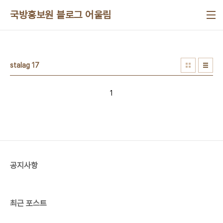
본문 바로가기
국방홍보원 블로그 어울림
stalag 17
1
공지사항
최근 포스트