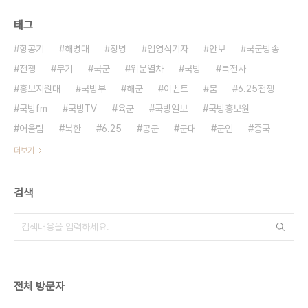
태그
항공기
해병대
장병
임영식기자
안보
국군방송
전쟁
무기
국군
위문열차
국방
특전사
홍보지원대
국방부
해군
이벤트
붐
6.25전쟁
국방fm
국방TV
육군
국방일보
국방홍보원
어울림
북한
6.25
공군
군대
군인
중국
더보기
검색
전체 방문자