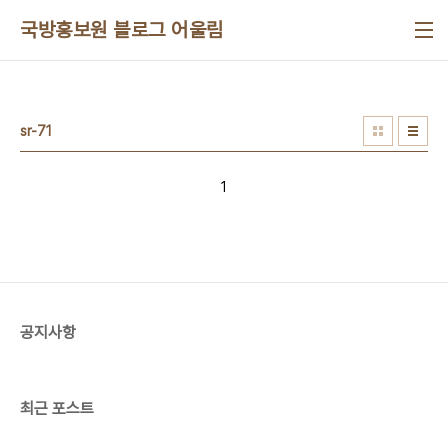
본문 바로가기
국방홍보원 블로그 어울림
sr-71
1
공지사항
최근 포스트