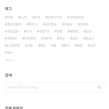
태그
전쟁
6.25
군대
임영식기자
국방홍보원
홍보지원대
특전사
국군방송
어울림
이벤트
국방일보
무기
국방TV
장병
해병대
안보
국방fm
위문열차
국방부
국군
공군
항공기
6.25전쟁
국방
해군
붐
중국
북한
군인
육군
더보기
검색
전체 방문자