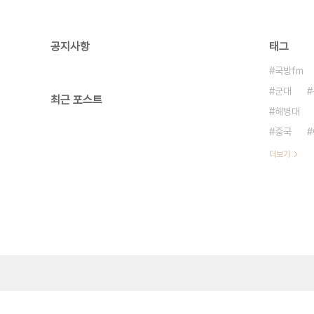
공지사항
태그
국방fm
군대
최근 포스트
해병대
중국
더보기