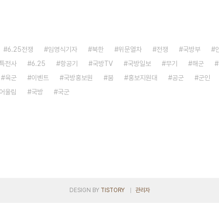
6.25전쟁
임영식기자
북한
위문열차
전쟁
국방부
특전사
6.25
항공기
국방TV
국방일보
무기
해군
육군
이벤트
국방홍보원
붐
홍보지원대
공군
군인
어울림
국방
국군
DESIGN BY
TISTORY
관리자