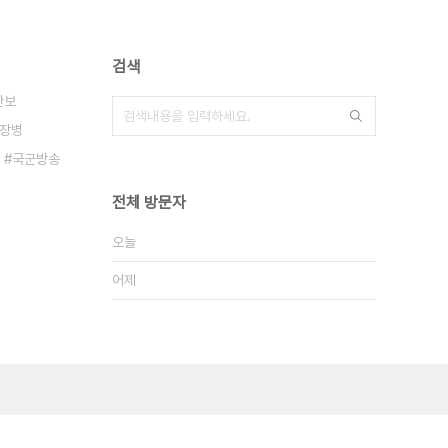
검색
안보
장병
국군방송
전체 방문자
오늘
어제