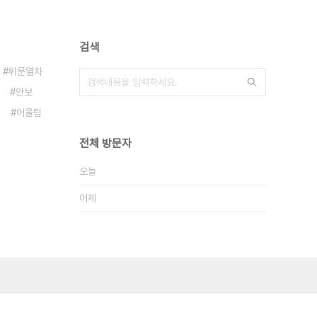
검색
위문열차
안보
어울림
전체 방문자
오늘
어제