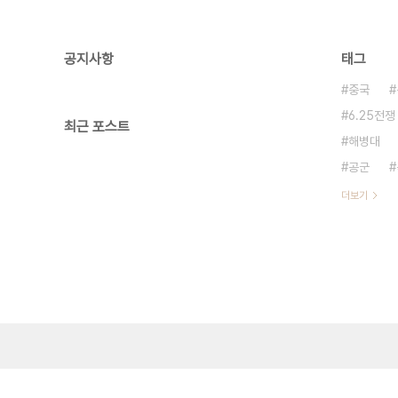
공지사항
태그
중국
6.25전쟁
최근 포스트
해병대
공군
더보기