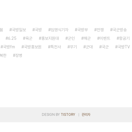
붐
국방일보
국방
임영식기자
국방부
전쟁
국군방송
6.25
육군
홍보지원대
군인
해군
이벤트
항공기
국방fm
국방홍보원
특전사
무기
군대
국군
국방TV
북한
장병
DESIGN BY
TISTORY
관리자