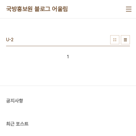
본문 바로가기
국방홍보원 블로그 어울림
U-2
1
공지사항
최근 포스트