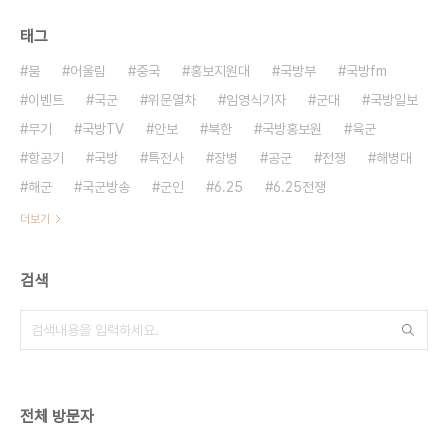
태그
붐
어울림
중국
홍보지원대
국방부
국방fm
이벤트
국군
위문열차
임영식기자
군대
국방일보
무기
국방TV
안보
북한
국방홍보원
육군
항공기
국방
특전사
장병
공군
전쟁
해병대
해군
국군방송
군인
6.25
6.25전쟁
더보기
검색
전체 방문자