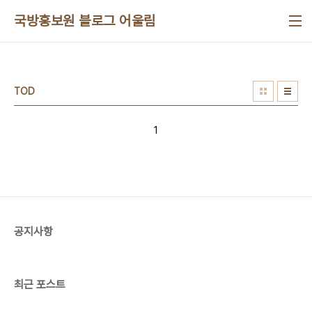
본문 바로가기
국방홍보원 블로그 어울림
TOD
1
공지사항
최근 포스트