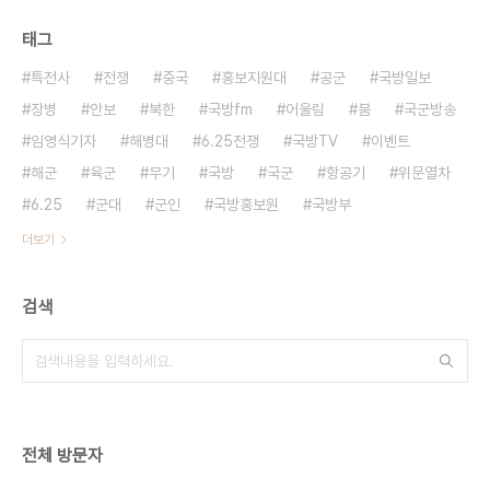
태그
특전사
전쟁
중국
홍보지원대
공군
국방일보
장병
안보
북한
국방fm
어울림
붐
국군방송
임영식기자
해병대
6.25전쟁
국방TV
이벤트
해군
육군
무기
국방
국군
항공기
위문열차
6.25
군대
군인
국방홍보원
국방부
더보기
검색
전체 방문자