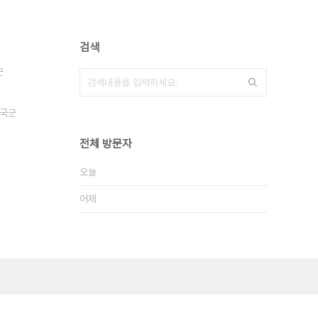
검색
군
국군
전체 방문자
오늘
어제