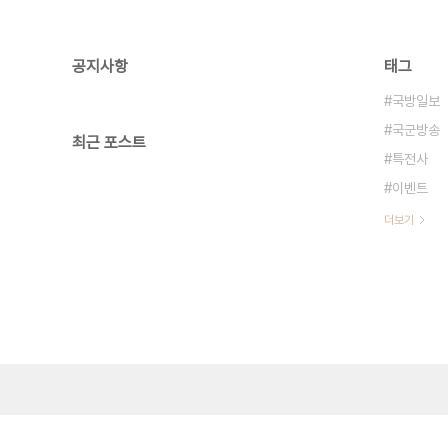
공지사항
태그
국방일보
국군방송
최근 포스트
특전사
이벤트
더보기