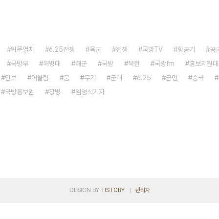
위문열차
6.25전쟁
육군
전쟁
국방TV
항공기
공
국방부
해병대
해군
국방
북한
국방fm
홍보지원대
안보
어울림
붐
무기
군대
6.25
군인
중국
국방홍보원
장병
임영식기자
DESIGN BY
TISTORY
관리자