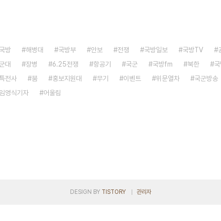
국방
해병대
국방부
안보
전쟁
국방일보
국방TV
군대
장병
6.25전쟁
항공기
국군
국방fm
북한
국
특전사
붐
홍보지원대
무기
이벤트
위문열차
국군방송
임영식기자
어울림
DESIGN BY
TISTORY
관리자