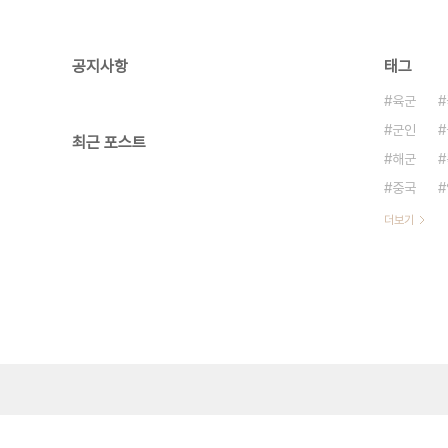
공지사항
태그
육군
군인
최근 포스트
해군
중국
더보기