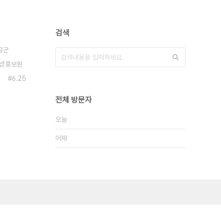
검색
공군
방홍보원
6.25
전체 방문자
오늘
어제