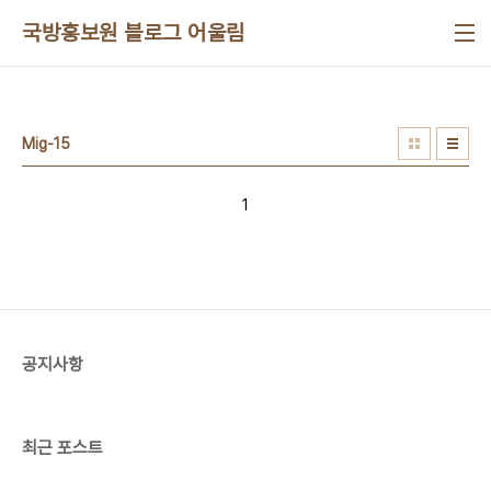
본문 바로가기
국방홍보원 블로그 어울림
Mig-15
1
공지사항
최근 포스트