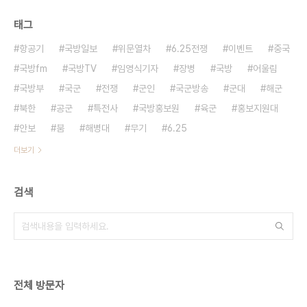
태그
항공기
국방일보
위문열차
6.25전쟁
이벤트
중국
국방fm
국방TV
임영식기자
장병
국방
어울림
국방부
국군
전쟁
군인
국군방송
군대
해군
북한
공군
특전사
국방홍보원
육군
홍보지원대
안보
붐
해병대
무기
6.25
더보기
검색
전체 방문자