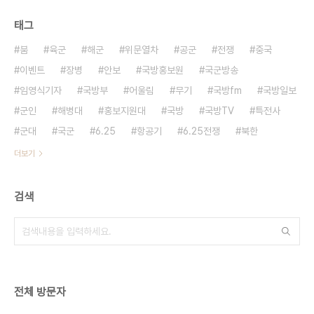
태그
붐
육군
해군
위문열차
공군
전쟁
중국
이벤트
장병
안보
국방홍보원
국군방송
임영식기자
국방부
어울림
무기
국방fm
국방일보
군인
해병대
홍보지원대
국방
국방TV
특전사
군대
국군
6.25
항공기
6.25전쟁
북한
더보기
검색
전체 방문자