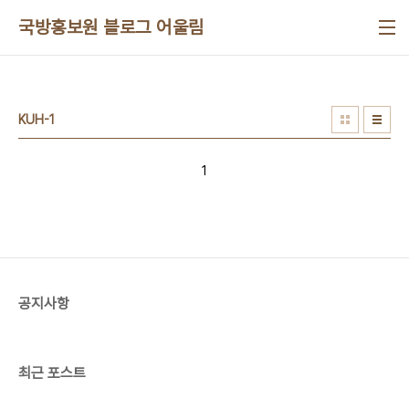
본문 바로가기
국방홍보원 블로그 어울림
KUH-1
1
공지사항
최근 포스트