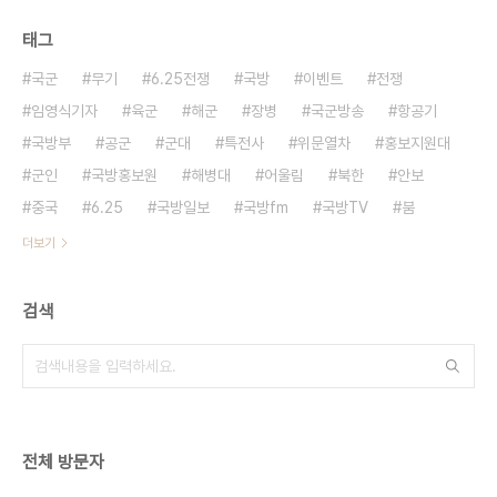
태그
국군
무기
6.25전쟁
국방
이벤트
전쟁
임영식기자
육군
해군
장병
국군방송
항공기
국방부
공군
군대
특전사
위문열차
홍보지원대
군인
국방홍보원
해병대
어울림
북한
안보
중국
6.25
국방일보
국방fm
국방TV
붐
더보기
검색
전체 방문자