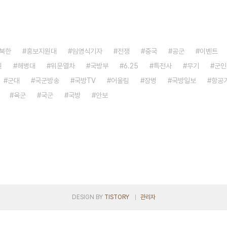
북한
홍보지원대
임영식기자
전쟁
중국
공군
이벤트
원
해병대
위문열차
국방부
6.25
특전사
무기
군인
군대
국군방송
국방TV
어울림
장병
국방일보
항공
육군
국군
국방
안보
DESIGN BY
TISTORY
관리자