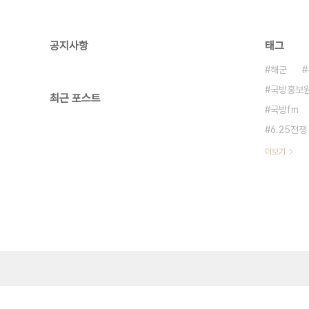
공지사항
태그
해군
국방홍보
최근 포스트
국방fm
6.25전쟁
더보기