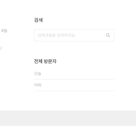
검색
붐
기
전체 방문자
오늘
어제