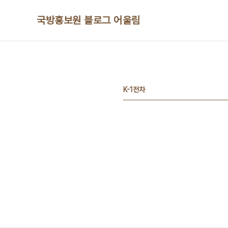
본문 바로가기
국방홍보원 블로그 어울림
K-1전차