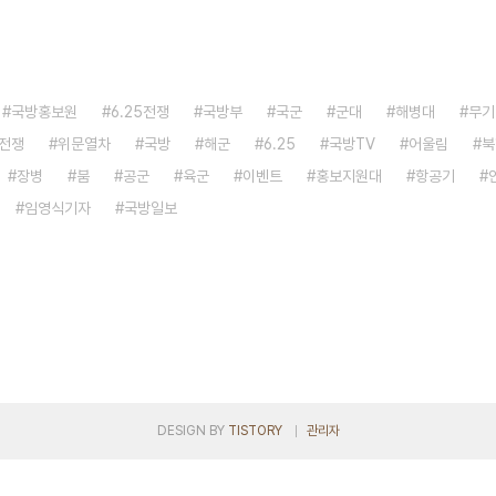
국방홍보원
6.25전쟁
국방부
국군
군대
해병대
무기
전쟁
위문열차
국방
해군
6.25
국방TV
어울림
북
장병
붐
공군
육군
이벤트
홍보지원대
항공기
임영식기자
국방일보
DESIGN BY
TISTORY
관리자