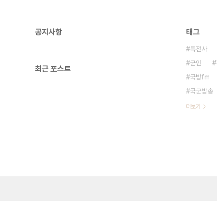
공지사항
태그
특전사
군인
최근 포스트
국방fm
국군방송
더보기