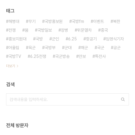
태그
해병대
무기
국방홍보원
국방fm
이벤트
북한
전쟁
붐
국방일보
장병
위문열차
중국
홍보지원대
국방
군인
6.25
항공기
임영식기자
어울림
육군
국방부
군대
해군
국군
공군
국방TV
6.25전쟁
국군방송
안보
특전사
더보기
검색
전체 방문자