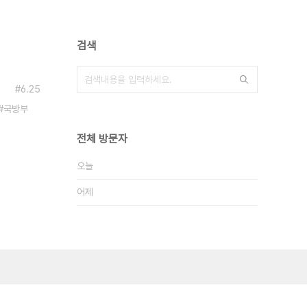
검색
6.25
국방부
전체 방문자
오늘
어제