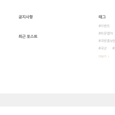
공지사항
태그
이벤트
위문열차
최근 포스트
국방홍보
국군
더보기