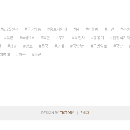
6.25전쟁
국군방송
홍보지원대
붐
어울림
군인
전쟁
육군
국방TV
북한
무기
특전사
항공기
임영식기자
원
장병
안보
중국
군대
국방fm
국방일보
국방
해병대
해군
공군
DESIGN BY
TISTORY
관리자