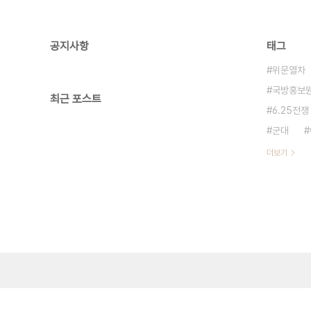
공지사항
태그
위문열차
국방홍보
최근 포스트
6.25전쟁
군대
더보기