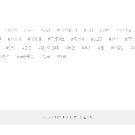
국방부
국군
군인
임영식기자
국방
장병
국방fm
원
항공기
해병대
국방일보
특전사
6.25
전쟁
국방
안보
공군
홍보지원대
북한
무기
붐
어울림
이벤트
국군방송
중국
해군
DESIGN BY
TISTORY
관리자