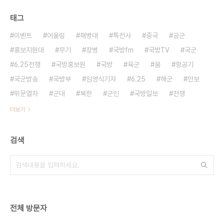
태그
이벤트
어울림
해병대
특전사
중국
공군
홍보지원대
무기
장병
국방fm
국방TV
국군
6.25전쟁
국방홍보원
국방
육군
붐
항공기
국군방송
국방부
임영식기자
6.25
해군
안보
위문열차
군대
북한
군인
국방일보
전쟁
더보기
검색
전체 방문자