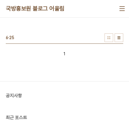
본문 바로가기
국방홍보원 블로그 어울림
6·25
1
공지사항
최근 포스트