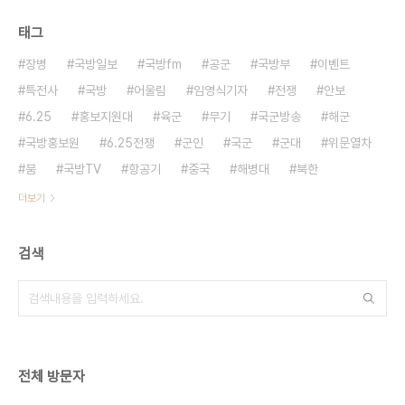
태그
장병
국방일보
국방fm
공군
국방부
이벤트
특전사
국방
어울림
임영식기자
전쟁
안보
6.25
홍보지원대
육군
무기
국군방송
해군
국방홍보원
6.25전쟁
군인
국군
군대
위문열차
붐
국방TV
항공기
중국
해병대
북한
더보기
검색
전체 방문자