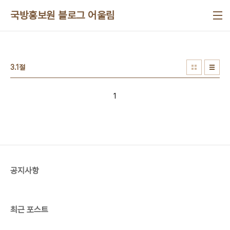
본문 바로가기
국방홍보원 블로그 어울림
3.1절
1
공지사항
최근 포스트