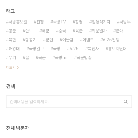
태그
국방홍보원
전쟁
국방TV
장병
임영식기자
국방부
공군
안보
해군
중국
육군
위문열차
군대
북한
항공기
군인
어울림
이벤트
6.25전쟁
해병대
국방일보
국방
6.25
특전사
홍보지원대
무기
붐
국군
국방fm
국군방송
더보기
검색
전체 방문자