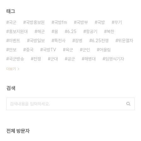
태그
국군
국방홍보원
국방fm
국방부
국방
무기
홍보지원대
해군
붐
6.25
항공기
북한
이벤트
국방일보
특전사
장병
6.25전쟁
위문열차
안보
중국
국방TV
육군
군인
어울림
국군방송
전쟁
군대
공군
해병대
임영식기자
더보기
검색
전체 방문자