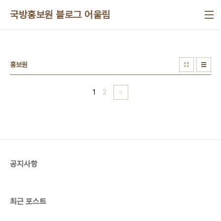
본문 바로가기
국방홍보원 블로그 어울림
홍보원
1
2
공지사항
최근 포스트