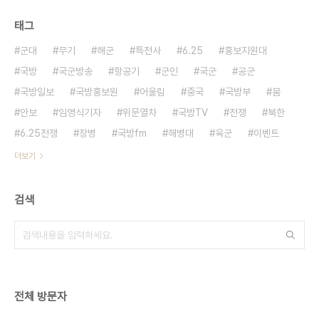
태그
군대
무기
해군
특전사
6.25
홍보지원대
국방
국군방송
항공기
군인
국군
공군
국방일보
국방홍보원
어울림
중국
국방부
붐
안보
임영식기자
위문열차
국방TV
전쟁
북한
6.25전쟁
장병
국방fm
해병대
육군
이벤트
더보기
검색
전체 방문자