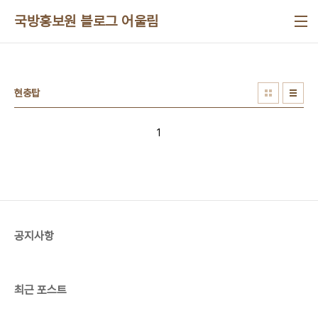
본문 바로가기
국방홍보원 블로그 어울림
현충탑
1
공지사항
최근 포스트