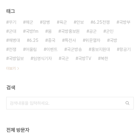
태그
무기
해군
장병
육군
안보
6.25전쟁
국방부
군대
국방fm
붐
국방홍보원
공군
군인
해병대
6.25
중국
특전사
위문열차
국방
전쟁
어울림
이벤트
국군방송
홍보지원대
항공기
국방일보
임영식기자
국군
국방TV
북한
더보기
검색
전체 방문자