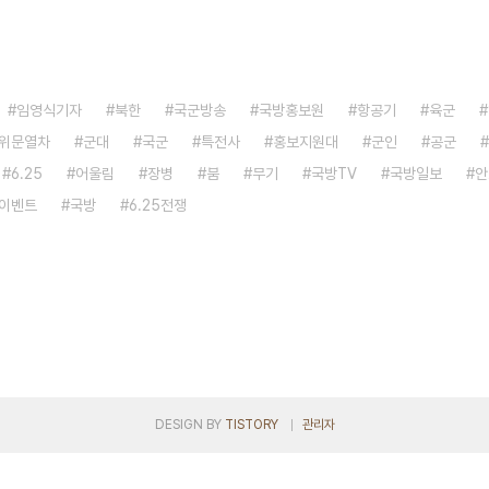
임영식기자
북한
국군방송
국방홍보원
항공기
육군
위문열차
군대
국군
특전사
홍보지원대
군인
공군
6.25
어울림
장병
붐
무기
국방TV
국방일보
안
이벤트
국방
6.25전쟁
DESIGN BY
TISTORY
관리자