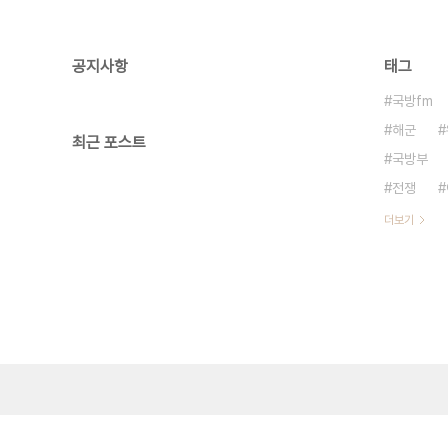
공지사항
태그
국방fm
해군
최근 포스트
국방부
전쟁
더보기