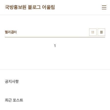
본문 바로가기
국방홍보원 블로그 어울림
헬리콥터
1
공지사항
최근 포스트