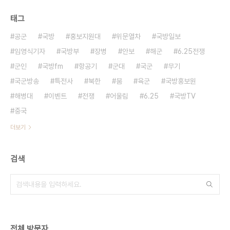
태그
공군
국방
홍보지원대
위문열차
국방일보
임영식기자
국방부
장병
안보
해군
6.25전쟁
군인
국방fm
항공기
군대
국군
무기
국군방송
특전사
북한
붐
육군
국방홍보원
해병대
이벤트
전쟁
어울림
6.25
국방TV
중국
더보기
검색
전체 방문자