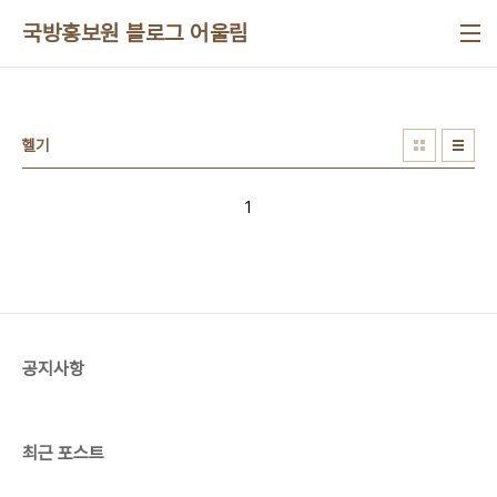
본문 바로가기
국방홍보원 블로그 어울림
헬기
1
공지사항
최근 포스트