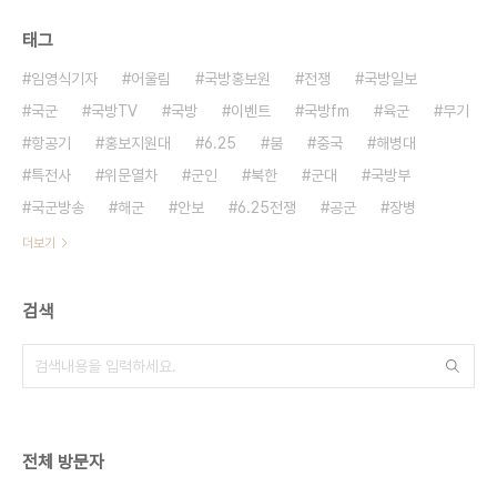
태그
임영식기자
어울림
국방홍보원
전쟁
국방일보
국군
국방TV
국방
이벤트
국방fm
육군
무기
항공기
홍보지원대
6.25
붐
중국
해병대
특전사
위문열차
군인
북한
군대
국방부
국군방송
해군
안보
6.25전쟁
공군
장병
더보기
검색
전체 방문자