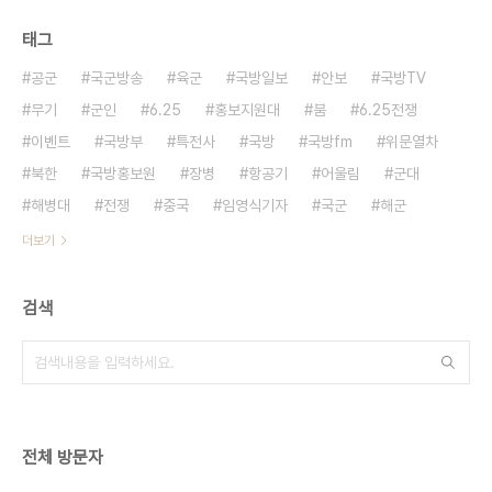
태그
공군
국군방송
육군
국방일보
안보
국방TV
무기
군인
6.25
홍보지원대
붐
6.25전쟁
이벤트
국방부
특전사
국방
국방fm
위문열차
북한
국방홍보원
장병
항공기
어울림
군대
해병대
전쟁
중국
임영식기자
국군
해군
더보기
검색
전체 방문자