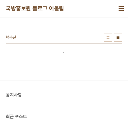
본문 바로가기
국방홍보원 블로그 어울림
핵추진
1
공지사항
최근 포스트