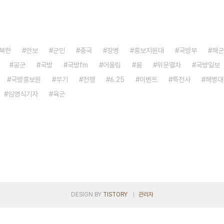
북한
안보
군인
중국
장병
홍보지원대
국방부
해군
공군
국방
국방fm
어울림
붐
위문열차
국방일보
국방홍보원
무기
전쟁
6.25
이벤트
특전사
해병대
임영식기자
육군
DESIGN BY
TISTORY
관리자