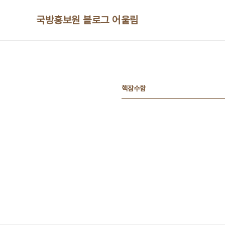
본문 바로가기
국방홍보원 블로그 어울림
핵잠수함