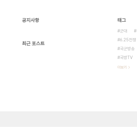
공지사항
태그
군대
6.25전쟁
최근 포스트
국군방송
국방TV
더보기