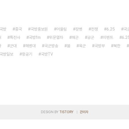
국방
중국
국방홍보원
어울림
장병
전쟁
6.25
국
대
특전사
국방fm
위문열차
해군
공군
이벤트
6.
자
군대
해병대
국군방송
붐
육군
국방부
북한
국방일보
항공기
국방TV
DESIGN BY
TISTORY
관리자