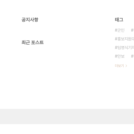
공지사항
태그
군인
홍보지원
최근 포스트
임영식기
안보
더보기