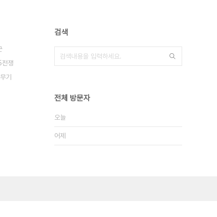
검색
군
25전쟁
무기
전체 방문자
오늘
어제