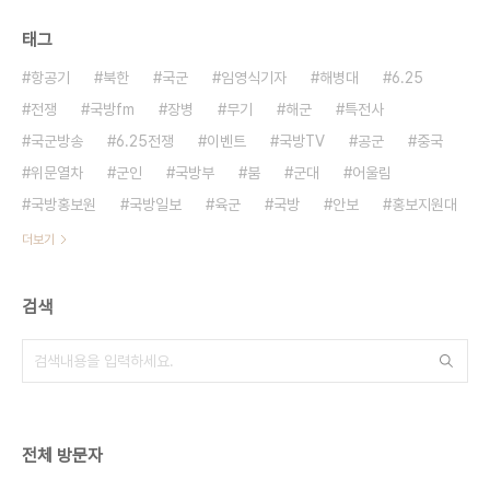
태그
항공기
북한
국군
임영식기자
해병대
6.25
전쟁
국방fm
장병
무기
해군
특전사
국군방송
6.25전쟁
이벤트
국방TV
공군
중국
위문열차
군인
국방부
붐
군대
어울림
국방홍보원
국방일보
육군
국방
안보
홍보지원대
더보기
검색
전체 방문자