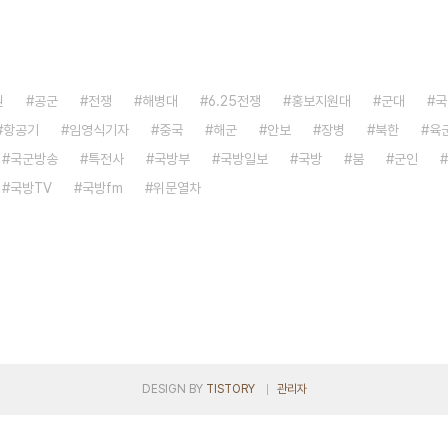
원
공군
전쟁
해병대
6.25전쟁
홍보지원대
군대
국
항공기
임영식기자
중국
해군
안보
장병
북한
육
국군방송
특전사
국방부
국방일보
국방
붐
군인
국방TV
국방fm
위문열차
DESIGN BY
TISTORY
관리자