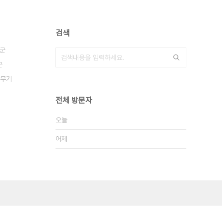
검색
군
군
무기
전체 방문자
오늘
어제