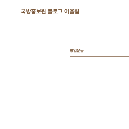
본문 바로가기
국방홍보원 블로그 어울림
항일운동