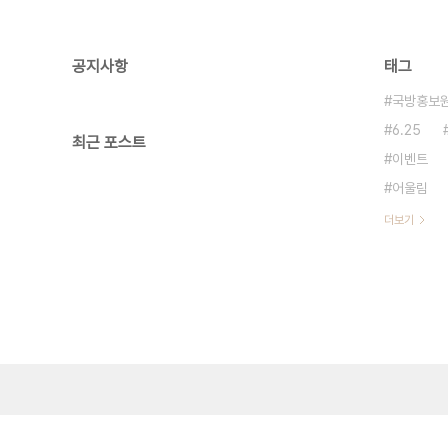
공지사항
태그
국방홍보
6.25
최근 포스트
이벤트
어울림
더보기