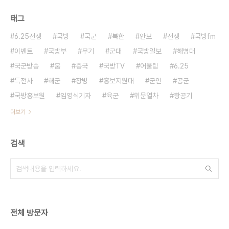
태그
6.25전쟁
국방
국군
북한
안보
전쟁
국방fm
이벤트
국방부
무기
군대
국방일보
해병대
국군방송
붐
중국
국방TV
어울림
6.25
특전사
해군
장병
홍보지원대
군인
공군
국방홍보원
임영식기자
육군
위문열차
항공기
더보기
검색
전체 방문자