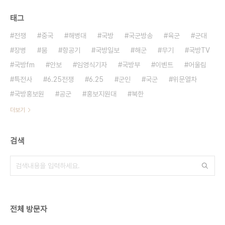
태그
전쟁
중국
해병대
국방
국군방송
육군
군대
장병
붐
항공기
국방일보
해군
무기
국방TV
국방fm
안보
임영식기자
국방부
이벤트
어울림
특전사
6.25전쟁
6.25
군인
국군
위문열차
국방홍보원
공군
홍보지원대
북한
더보기
검색
전체 방문자