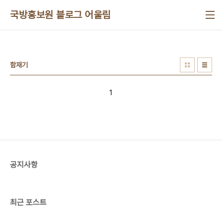
본문 바로가기
국방홍보원 블로그 어울림
함재기
1
공지사항
최근 포스트