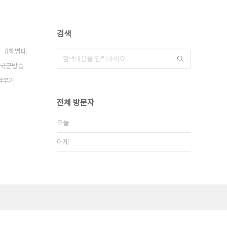
검색
해병대
국군방송
무기
전체 방문자
오늘
어제