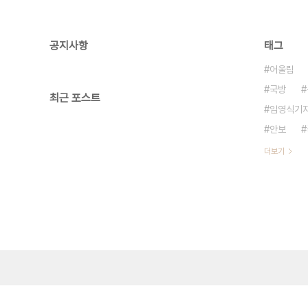
공지사항
태그
어울림
국방
최근 포스트
임영식기
안보
더보기