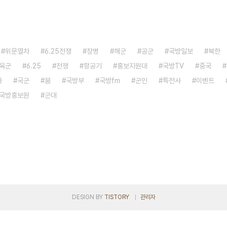
위문열차
6.25전쟁
장병
해군
공군
국방일보
북한
육군
6.25
전쟁
항공기
홍보지원대
국방TV
중국
자
국군
붐
국방부
국방fm
군인
특전사
이벤트
국방홍보원
군대
DESIGN BY
TISTORY
관리자