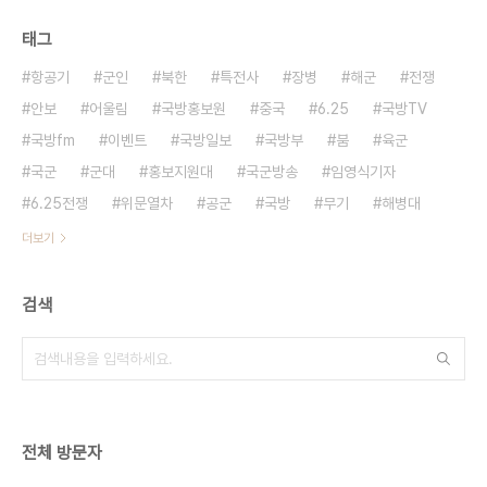
태그
항공기
군인
북한
특전사
장병
해군
전쟁
안보
어울림
국방홍보원
중국
6.25
국방TV
국방fm
이벤트
국방일보
국방부
붐
육군
국군
군대
홍보지원대
국군방송
임영식기자
6.25전쟁
위문열차
공군
국방
무기
해병대
더보기
검색
전체 방문자