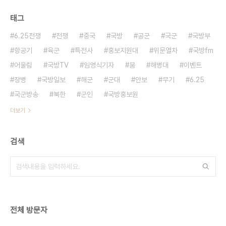
태그
6.25전쟁
전쟁
중국
국방
공군
국군
국방부
항공기
육군
특전사
홍보지원대
위문열차
국방fm
어울림
국방TV
임영식기자
붐
해병대
이벤트
장병
국방일보
해군
군대
안보
무기
6.25
국군방송
북한
군인
국방홍보원
더보기
검색
전체 방문자