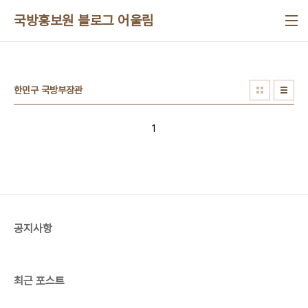
본문 바로가기
국방홍보원 블로그 어울림
한민구 국방부장관
1
공지사항
최근 포스트