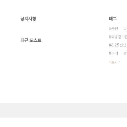
공지사항
태그
군인
국방홍보
최근 포스트
6.25전쟁
무기
더보기