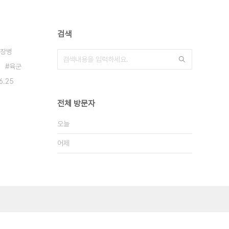
검색
장병
육군
6.25
전체 방문자
오늘
어제