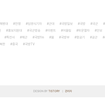
해병대
전쟁
임영식기자
군대
국방일보
국방
국군
원
홍보지원대
국군방송
이벤트
어울림
위문열차
안보
특전사
해군
국방fm
붐
국방부
항공기
공군
북한
중국
국방TV
DESIGN BY
TISTORY
관리자